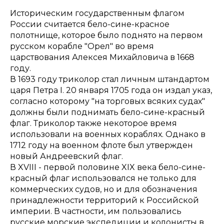
Историческим государственным флагом
России считается бело-сине-красное
полотнище, которое было поднято на первом
русском корабле "Орел" во время
царствования Алексея Михайловича в 1668
году.
В 1693 году триколор стал личным штандартом
царя Петра I. 20 января 1705 года он издал указ,
согласно которому "на торговых всяких судах"
должны были поднимать бело-сине-красный
флаг. Триколор также некоторое время
использовали на военных кораблях. Однако в
1712 году на военном флоте был утвержден
новый Андреевский флаг.
В XVIII - первой половине XIX века бело-сине-
красный флаг использовался не только для
коммерческих судов, но и для обозначения
принадлежности территорий к Российской
империи. В частности, им пользовались
русские морские экспедиции и колонисты в