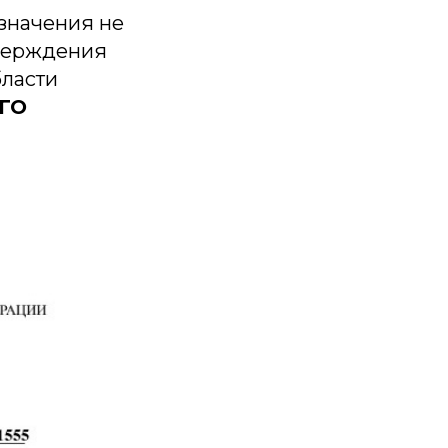
начения не
тверждения
бласти
ГО