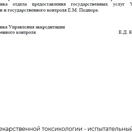
екарственной токсикологии - испытательны