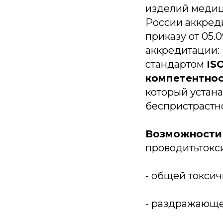
изделий медиц
России аккред
приказу от 05.
аккредитации:
стандартом
IS
компетентнос
который устана
беспристрастн
Возможности
проводитьтокс
- общей токсич
- раздражающег