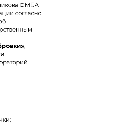
оликова ФМБА
ации согласно
об
арственным
бровки»
,
и,
ораторий.
чки;